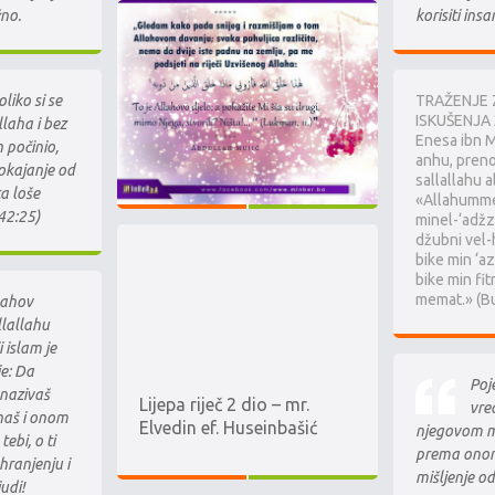
žno.
korisiti ins
liko si se
TRAŽENJE 
ISKUŠENJA 
llaha i bez
Enesa ibn Ma
h počinio,
anhu, prenos
okajanje od
sallallahu a
ta loše
«Allahumme 
42:25)
minel-‘adžzi
džubni vel-
bike min ‘az
bike min fit
memat.» (Bu
lahov
llallahu
i islam je
je: Da
Poj
 nazivaš
Lijepa riječ 2 dio – mr.
vre
aš i onom
Elvedin ef. Huseinbašić
njegovom mi
ebi, o ti
prema onom
 hranjenju i
mišljenje od
udi!