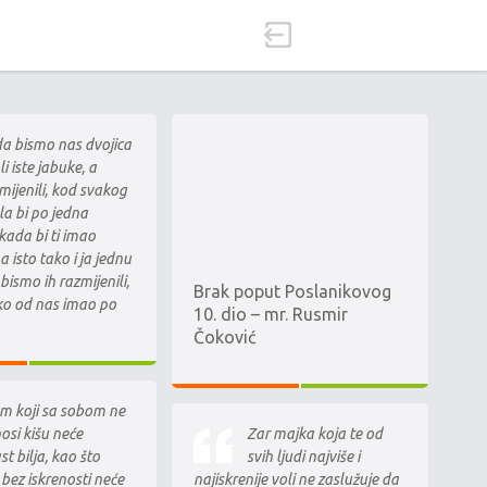
a bismo nas dvojica
i iste jabuke, a
mijenili, kod svakog
la bi po jedna
 kada bi ti imao
a isto tako i ja jednu
 bismo ih razmijenili,
Brak poput Poslanikovog
ko od nas imao po
10. dio – mr. Rusmir
Čoković
m koji sa sobom ne
Zar majka koja te od
osi kišu neće
svih ljudi najviše i
st bilja, kao što
najiskrenije voli ne zaslužuje da
bez iskrenosti neće