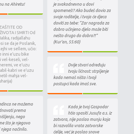
je svakodnevno u dovi
anu na Ahiretu!
spomeneš!? Ako budeš dovio za
svoje roditelje, i tvoja će djeca
doviti za tebe: “Zar nagrada za
ZAŠTITE OD
dobro učinjeno djelo može biti
ŽIVOTA I SMRTI Od
nešto drugo do dobro?!”
lika, radijallahu
(Kur’an, 55:60)
i se da je Poslanik,
lejhi ve sellem, učio:
inni e’uzu bike
 vel-keseli, vel-
Dvije stvari određuju
heremi, ve e’uzu
abil-kabri ve e’uzu
tvoju ličnost: strpljenje
netil-mahja vel-
kada nemaš ništa i tvoji
harija)
postupci kada imaš sve.
edinca ne možemo
Kada je tvoj Gospodar
dnovati prema
htio spasiti Jusufa a.s. iz
šljenju, nego
zatvora, nije poslao munju koja
e što je njegovo
bi razvalila vrata zatvorske
 njega načinilo.
ćelije, već je poslao snove