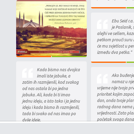
Ebu Seid r.a
je Poslanik,
alejhi ve sellem, kaz
petkom prouči suru E
će mu svjetlost u pe
između dva petka."
Kada bismo nas dvojica
Ako buđenje
imali iste jabuke, a
namaz u nj
zatim ih razmijenili, kod svakog
vrijeme nije tvoja pr
od nas ostala bi po jedna
prioritet kojim započ
jabuka. Ali, kada bi ti imao
dan, onda tvoje plan
jednu ideju, a isto tako i ja jednu
radnog dana nema 
ideju i kada bismo ih razmijenili,
vrijednosti. Zato pla
tada bi svako od nas imao po
početak svoga dana
dvije ideje.
namazom kako ne bi
početak svakog uspj