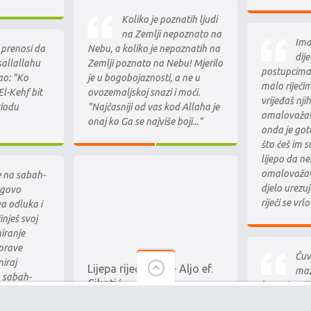
Koliko je poznatih ljudi
na Zemlji nepoznato na
Ima
. prenosi da
Nebu, a koliko je nepoznatih na
dij
 sallallahu
Zemlji poznato na Nebu! Mjerilo
postupcima i
ao: "Ko
je u bogobojaznosti, a ne u
malo riječi
l-Kehf bit
ovozemaljskoj snazi i moći.
vrijeđaš nji
riodu
"Najčasniji od vas kod Allaha je
omalovažav
onaj ko Ga se najviše boji..."
onda je got
što ćeš im s
lijepo da ne
omalovažav
 na sabah-
djelo urezuj
egovo
riječi se vr
va odluka i
inješ svoj
iranje
prave
Čuva
niraj
Lijepa riječ 2 dio – Aljo ef.
maz
 sabah-
Cikotić
kome je uči
 izgubio
jetima, suze
eha, dobra i