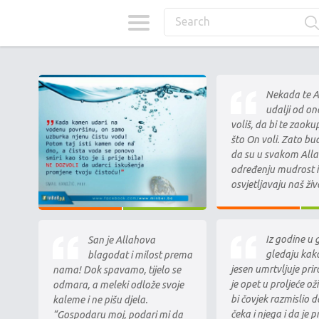
Nekada te Al
udalji od on
voliš, da bi te zaok
što On voli. Zato bud
da su u svakom Al
određenju mudrost i 
osvjetljavaju naš živ
Iz godine u 
San je Allahova
gledaju kak
blagodat i milost prema
jesen umrtvljuje pri
nama! Dok spavamo, tijelo se
je opet u proljeće ož
odmara, a meleki odlože svoje
bi čovjek razmislio da
kaleme i ne pišu djela.
čeka i njega i da je p
“Gospodaru moj, podari mi da