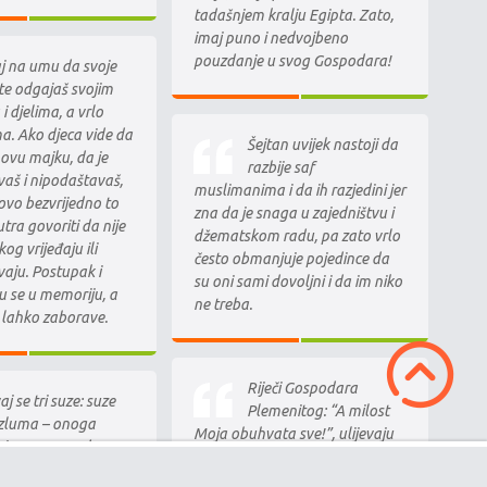
tadašnjem kralju Egipta. Zato,
imaj puno i nedvojbeno
pouzdanje u svog Gospodara!
j na umu da svoje
ete odgajaš svojim
 djelima, a vrlo
ma. Ako djeca vide da
Šejtan uvijek nastoji da
hovu majku, da je
razbije saf
aš i nipodaštavaš,
muslimanima i da ih razjedini jer
ovo bezvrijedno to
zna da je snaga u zajedništvu i
utra govoriti da nije
džematskom radu, pa zato vrlo
kog vrijeđaju ili
često obmanjuje pojedince da
aju. Postupak i
su oni sami dovoljni i da im niko
u se u memoriju, a
ne treba.
lo lahko zaborave.
Riječi Gospodara
j se tri suze: suze
Plemenitog: “A milost
luma – onoga
Moja obuhvata sve!”, ulijevaju
njena nepravda, suze
nadu u svako srce, pa čak i u
 majke i oca. Ako se
ono koje se zaprljalo grijesima,