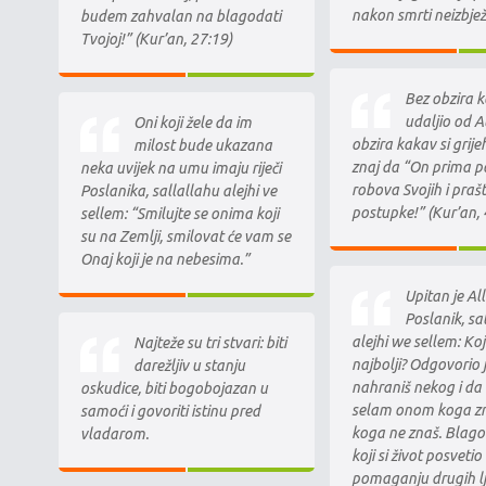
nakon smrti neizbje
budem zahvalan na blagodati
Tvojoj!” (Kur’an, 27:19)
Bez obzira ko
udaljio od A
Oni koji žele da im
obzira kakav si grije
milost bude ukazana
znaj da “On prima p
neka uvijek na umu imaju riječi
robova Svojih i praš
Poslanika, sallallahu alejhi ve
postupke!” (Kur’an, 
sellem: “Smilujte se onima koji
su na Zemlji, smilovat će vam se
Onaj koji je na nebesima.”
Upitan je Al
Poslanik, sa
alejhi we sellem: Koj
Najteže su tri stvari: biti
najbolji? Odgovorio 
darežljiv u stanju
nahraniš nekog i da
oskudice, biti bogobojazan u
selam onom koga zn
samoći i govoriti istinu pred
koga ne znaš. Blago t
vladarom.
koji si život posvetio
pomaganju drugih lj