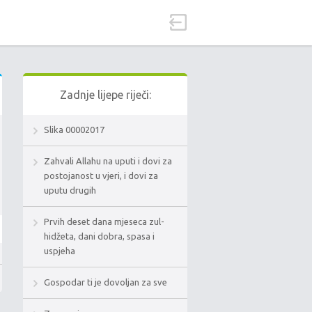
Zadnje lijepe riječi:
Slika 00002017
Zahvali Allahu na uputi i dovi za
postojanost u vjeri, i dovi za
uputu drugih
Prvih deset dana mjeseca zul-
hidžeta, dani dobra, spasa i
uspjeha
Gospodar ti je dovoljan za sve