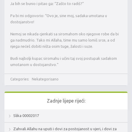
Ja bih se bunio i pitao ga: “Zašto to radiš?”
Pa bi mi odgovorio: “Ovo je, sine moj, sadaka umotana u
dostojanstvo!
Nemoj se nikada cjenkati sa siromahom oko njegove robe da bi
ga nadmudrio. Tako mi Allaha, time mu samo lomiš srce, a od
njega nećeš dobiti ništa osim tuge, žalosti i suze.
Budi
najbolji kupac siromahu i učini taj svoj postupak sadakom
umotanom u dostojanstvo.”
Categories:
Nekategorisano
Zadnje lijepe riječi:
Slika 00002017
Zahvali Allahu na uputi i dovi za postojanost u vjeri, i dovi za