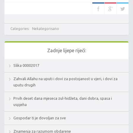
Categories:
Nekategorisano
Zadnje lijepe riječi:
Slika 00002017
Zahvali Allahu na uputi i dovi za postojanost u vjeri, i dovi za
uputu drugih
Prvih deset dana mjeseca zul-hidžeta, dani dobra, spasa i
uspjeha
Gospodar ti je dovoljan za sve
Znamenja za razumom obdarene