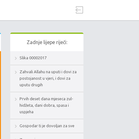
Zadnje lijepe riječi:
Slika 00002017
Zahvali Allahu na uputi i dovi za
postojanost u vjeri, i dovi za
uputu drugih
Prvih deset dana mjeseca zul-
hidžeta, dani dobra, spasa i
uspjeha
Gospodar ti je dovoljan za sve