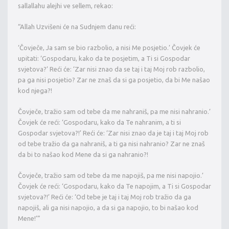
sallallahu alejhi ve sellem, rekao:
“Allah Uzvišeni će na Sudnjem danu reći:
‘Čovječe, Ja sam se bio razbolio, a nisi Me posjetio.’ Čovjek će
upitati: ‘Gospodaru, kako da te posjetim, a Ti si Gospodar
svjetova?’ Reći će: ‘Zar nisi znao da se taj i taj Moj rob razbolio,
pa ga nisi posjetio? Zar ne znaš da si ga posjetio, da bi Me našao
kod njega?!
Čovječe, tražio sam od tebe da me nahraniš, pa me nisi nahranio.’
Čovjek će reći:
‘Gospodaru, kako da Te nahranim, a ti si
Gospodar svjetova?!’ Reći će: ‘Zar nisi znao da je taj i taj Moj rob
od tebe tražio da ga nahraniš, a ti ga nisi nahranio? Zar ne znaš
da bi to našao kod Mene da si ga nahranio?!
Čovječe, tražio sam od tebe da me napojiš, pa me nisi napojio.’
Čovjek će reći: ‘Gospodaru, kako da Te napojim, a Ti si Gospodar
svjetova?!’ Reći će: ‘Od tebe je taj i taj Moj rob tražio da ga
napojiš, ali ga nisi napojio, a da si ga napojio, to bi našao kod
Mene!’”