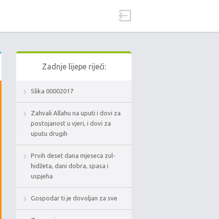
Zadnje lijepe riječi:
Slika 00002017
Zahvali Allahu na uputi i dovi za
postojanost u vjeri, i dovi za
uputu drugih
Prvih deset dana mjeseca zul-
hidžeta, dani dobra, spasa i
uspjeha
Gospodar ti je dovoljan za sve