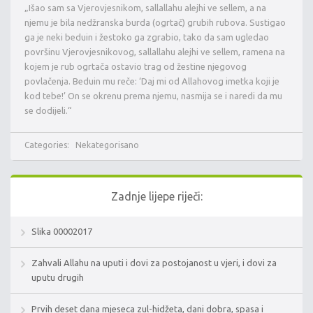
„Išao sam sa Vjerovjesnikom, sallallahu alejhi ve sellem, a na
njemu je bila nedžranska burda (ogrtač) grubih rubova. Sustigao
ga je neki beduin i žestoko ga zgrabio, tako da sam ugledao
površinu Vjerovjesnikovog, sallallahu alejhi ve sellem, ramena na
kojem je rub ogrtača ostavio trag od žestine njegovog
povlačenja. Beduin mu reče: ‘Daj mi od Allahovog imetka koji je
kod tebe!’ On se okrenu prema njemu, nasmija se i naredi da mu
se dodijeli.“
Categories:
Nekategorisano
Zadnje lijepe riječi:
Slika 00002017
Zahvali Allahu na uputi i dovi za postojanost u vjeri, i dovi za
uputu drugih
Prvih deset dana mjeseca zul-hidžeta, dani dobra, spasa i