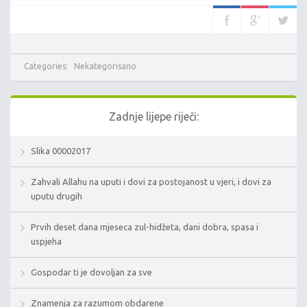
Categories:
Nekategorisano
Zadnje lijepe riječi:
Slika 00002017
Zahvali Allahu na uputi i dovi za postojanost u vjeri, i dovi za
uputu drugih
Prvih deset dana mjeseca zul-hidžeta, dani dobra, spasa i
uspjeha
Gospodar ti je dovoljan za sve
Znamenja za razumom obdarene