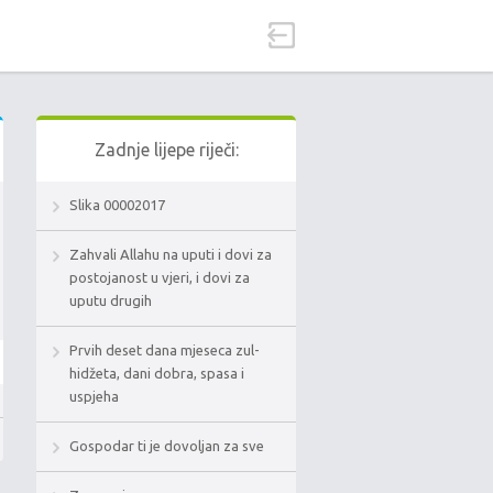
Zadnje lijepe riječi:
Slika 00002017
Zahvali Allahu na uputi i dovi za
postojanost u vjeri, i dovi za
uputu drugih
Prvih deset dana mjeseca zul-
hidžeta, dani dobra, spasa i
uspjeha
Gospodar ti je dovoljan za sve