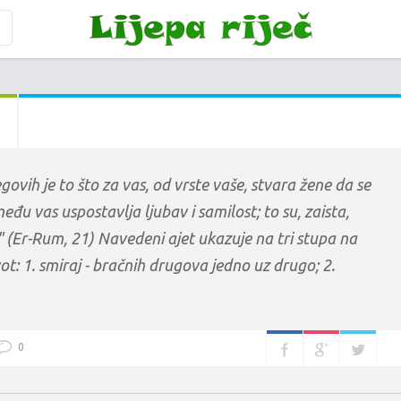
govih je to što za vas, od vrste vaše, stvara žene da se
zmeđu vas uspostavlja ljubav i samilost; to su, zaista,
." (Er-Rum, 21) Navedeni ajet ukazuje na tri stupa na
ot: 1. smiraj - bračnih drugova jedno uz drugo; 2.
0