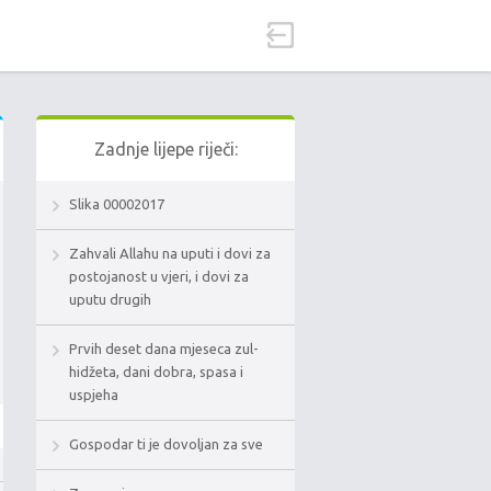
Zadnje lijepe riječi:
Slika 00002017
Zahvali Allahu na uputi i dovi za
postojanost u vjeri, i dovi za
uputu drugih
Prvih deset dana mjeseca zul-
hidžeta, dani dobra, spasa i
uspjeha
Gospodar ti je dovoljan za sve